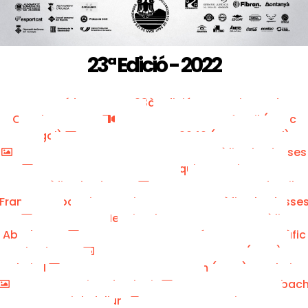
23ª Edició - 2022
Vídeo Resum 23à edició - Campionat de
Catalunya FEEC
Cursa Infantil (Marc
Cargol)
Taga 2040 (Marc Cargol)
Joan Pous - Grup Fotogràfic Abadesses
Francesc Joaquim Garcia - Grup
Fotogràfic Abadesses
Cursa Infantil:
Francesc Joaquim Garcia - Grup Fotogràfic Abadesse
Menci Colomer - Grup Fotogràfic
Abadesses
Bet Regué - Grup Fotogràfic
Abadesses
Roger Correm (FEEC) -
Galeria I
Roger Correm (FEEC) - Galeria II
Ricardo Alaniz
Pep Hubac
- @Corriolsdellum
Maria Josep