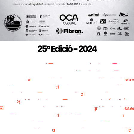
25ª Edició - 2024
Marc Cargol
Pol Salvans
Joan Pous - Grup Fotogràfic Abadesses
Montserrat Suriñach - Grup Fotogràfic Abadesse
Menci Colomer - Grup Fotogràfic
Abadesses
Elisabet Regué - Grup
Fotogràfic Abadesses
Kim (Podis)
Maria Cullell - Grup Fotogràfic Abadesse
David Fajula
Santi
Ramoneda
Jordi Coma
Taga Kids - Francesc Garcia - Grup Fotogràfic