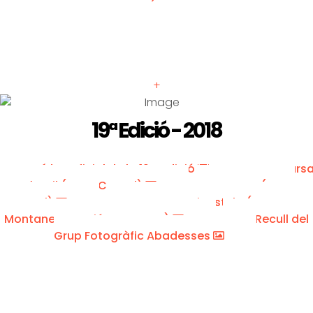
+
19ª Edició - 2018
Vídeo oficial de la 19a edició
Curs
Infantil (Marc Cargol)
Taga (Marc
Cargol)
Carena Puigestela (Josep Mª
Montaner - Nació Muntanya)
Recull del
Grup Fotogràfic Abadesses