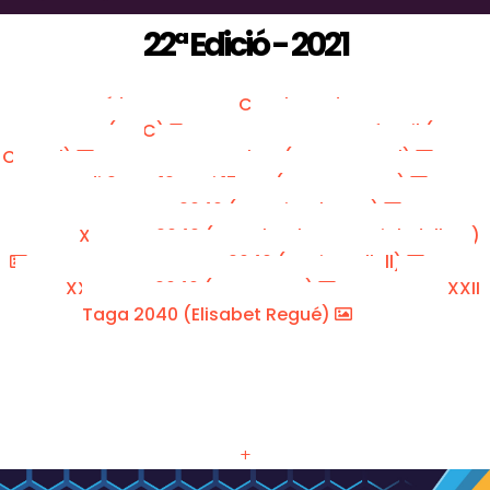
22ª Edició - 2021
Vídeo XIX Copa Catalana de Curses per
Muntanya (FEEC)
Cursa Infantil (Marc
Cargol)
Escalers (Marc Cargol)
Podi 9 Km, 12 Km i 15 Km (Pere Navarro)
XXII Taga 2040 (Menci Colomer)
XXII Taga 2040 (Pep Ubach - @corriolsdellum)
XXII Taga 2040 (Maria Cullell)
XXII Taga 2040 (Joan Pous)
XXII
Taga 2040 (Elisabet Regué)
+