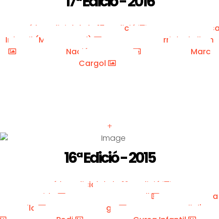
17ª Edició - 2016
Vídeo oficial de la 17a edició
Curs
Infantil (Marc Cargol)
Corriols de llum
Nació Muntanya
Marc
Cargol
+
16ª Edició - 2015
Vídeo oficial de la 16a edició
Sortida
Can Coll
La
Portella
Taga
Coll d'Art