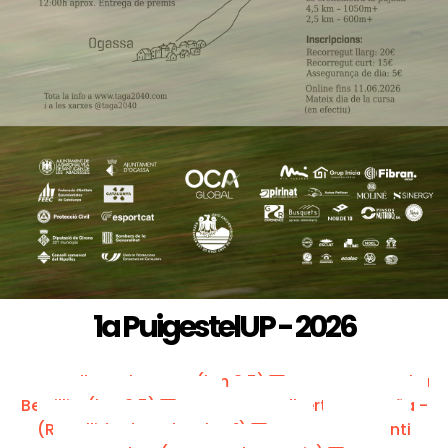
1a PuigestelUP - 2026
Albert Llopart - (km 3,5)
Doha
Bertilli - (km 3,5)
Albert Basagaña -
(Recollida dorsals + km 1)
Santi