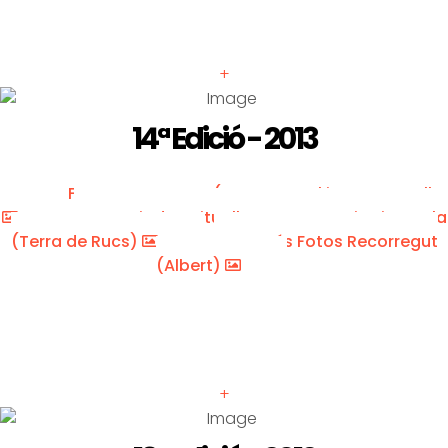
+
14ª Edició - 2013
Fotos Recorregut (Marc Cargol i Arnau Urgell
Pujada avituallaments Taga i Puigestela
(Terra de Rucs)
Més Fotos Recorregut
(Albert)
+