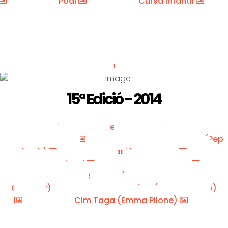
Podi
Cursa Infantil
+
15ª Edició - 2014
Vídeo oficial de la 15a edició
Esportfoto
Corriols de llum (Pep
Ubach)
Nació Muntanya
Pau Rossinyol
Pau Costa
Arribada - Sortida (Carlos Llamas i Sergi
Colomer)
Coll d'Art (Marc Soriano)
Cim Taga (Emma Pilone)