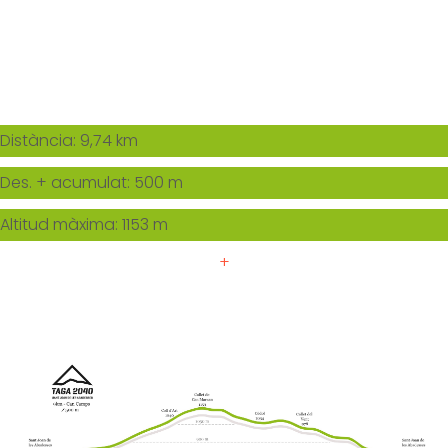
Distància: 9,74 km
Des. + acumulat: 500 m
Altitud màxima: 1153 m
+