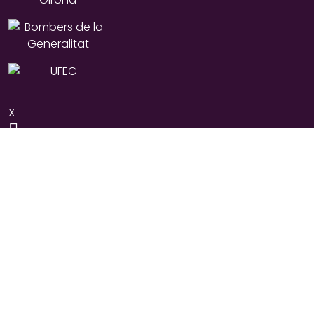
X
Instagram
YouTube
Facebook
© Taga 2040, 2026
© Unió Excursionista de Sant Joan de les Abadesses, 2026
Política de galetes
Avís legal
Política de privacitat
Aquest lloc web fa servir galetes per a obtenir dades