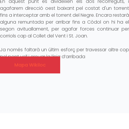
En aquest punt es divideixen els dos recorreguts, i
agafarem direcció oest baixant pel costat d'un torrent
fins a interceptar amb el torrent del Negre. Encara restarà
alguna remuntada per arribar fins a Còdol on hi ha el
segon avituallament, per agafar forces continuar per
corriols cap al Collet del Vent i St. Joan.
Ja només faltarà un últim esforç per travessar altre cop
pel pont vell i creuar la línia d’arribada
Mapa Wikiloc