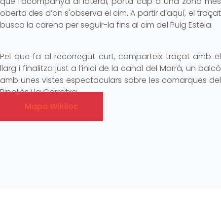
que l’acompanya al lateral, porta cap a una zona més
oberta des d’on s'observa el cim. A partir d’aquí, el traçat
busca la carena per seguir-la fins al cim del Puig Estela.
Pel que fa al recorregut curt, comparteix traçat amb el
llarg i finalitza just a l’inici de la canal del Marrà, un balcó
amb unes vistes espectaculars sobre les comarques del
Ripollès i la Garrotxa.
Mapa Wikiloc