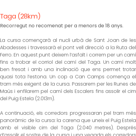
Taga (28km)
Recorregut no recomenat per a menors de 18 anys.
La cursa començarà al nucli urbà de Sant Joan de les
Abadesses i travessarà el pont vell direcció a la Ruta del
Ferro. En aquest punt deixem l’asfalt i correm per un camí
fins a trobar el corriol del camí del Taga. Un camí molt
ben fresat i amb una inclinació que ens permet trotar
quasi tota l’estona. Un cop a Can Camps comença el
tram més exigent de la cursa. Passarem per les Runes de
Maús i enfilarem pel camí dels Escalers fins assolir el cim
del Puig Estela (2.013m).
A continuació, els corredors progressaran pel tram més
panoràmic de la cursa: la carena que uneix el Puig Estela
amb el visible cim del Taga (2.040 metres). Després
d’assolir el sostre de la cursa i una vegada els corredors