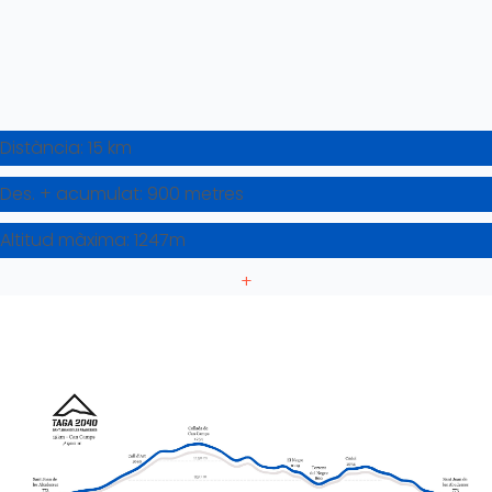
Distància: 15 km
Des. + acumulat: 900 metres
Altitud màxima: 1247m
+