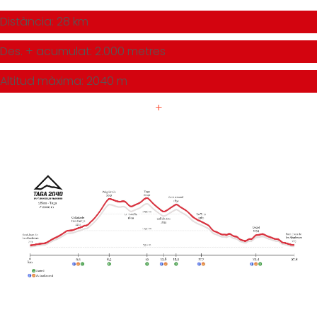
Distància: 28 km
Des. + acumulat: 2.000 metres
Altitud màxima: 2040 m
+