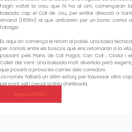
hagin voltat la creu que hi ha al cim, començaran la
baixada cap el Coll de Jou, per enfilar direcció a Sant
Amand (1.851m) al que arribarem per un bonic corriol a
l’obaga.
És aquí on comença el retorn al poble, una baixa tècnica
per corriols entre els boscos que ens retornaran a la vila,
passant pels Plans de Cal Pagot, Can Coll , Còdol i el
Collet del Vent. Una baixada molt divertida però exigent,
que posarà a prova les cames dels corredors.
Ja només faltarà un últim esforç per travessar altre cop
pel pont vell i creuar la línia d’arribada.
Mapa Wikiloc