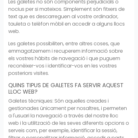
Les galetes no són components perjudicials o
nocius per si mateixos. Simplement són fitxers de
text que es descarreguen al vostre ordinador,
tauleta o telèfon mòbil en accedir a alguns llocs
?>
web.
Les galetes possibiliten, entre altres coses, que
emmagatzemem i recuperem informació sobre
els vostres hàbits de navegació i que puguem
reconèixer-vos i identificar-vos en les vostres
posteriors visites.
QUINS TIPUS DE GALETES FA SERVIR AQUEST
LLOC WEB?
Galetes tècniques: Són aquelles creades i
gestionades únicament per nosaltres, i permeten
a l'usuari la navegació a través del nostre lloc
web i la utilització de les seves diferents opcions o
serveis com, per exemple, identificar la sessió,
filtrar o personalitzar informació, accedir a parts